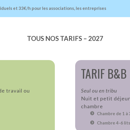
viduels et 33€/h pour les associations, les entreprises
TOUS NOS TARIFS – 2027
TARIF B&B
de travail ou
Seul ou en tribu
Nuit et petit déjeu
chambre
Chambre de 1 à 3 
Chambre 4-6 lits