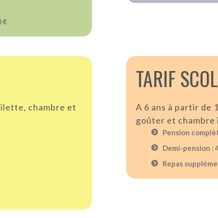
0 €
TARIF SCO
oilette, chambre et
A 6 ans à partir de 
goûter et chambre 
Pension complèt
Demi-pension : 
Repas supplémen