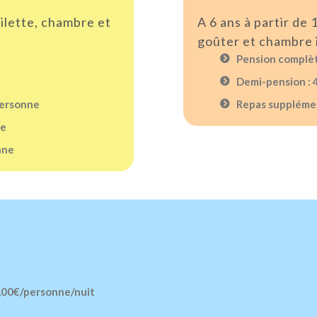
oilette, chambre et
A 6 ans à partir de 
goûter et chambre 
Pension complèt
Demi-pension : 
personne
Repas supplémen
ne
nne
5,00€/personne/nuit