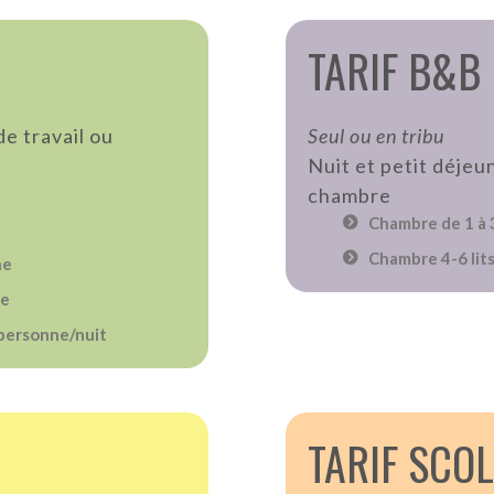
TARIF B&B
de travail ou
Seul ou en tribu
Nuit et petit déjeu
chambre
Chambre de 1 à 3
Chambre 4-6 lits
ne
ne
personne/nuit
TARIF SCO