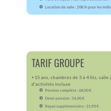
Location de salle : 20€/h pour les indi
TARIF GROUPE
+15 ans, chambres de 3 à 4 lits, salle 
d’activités incluse
Pension complète : 68,00 €
Demi-pension : 56,00 €
Repas supplémentaire : 22,90 €