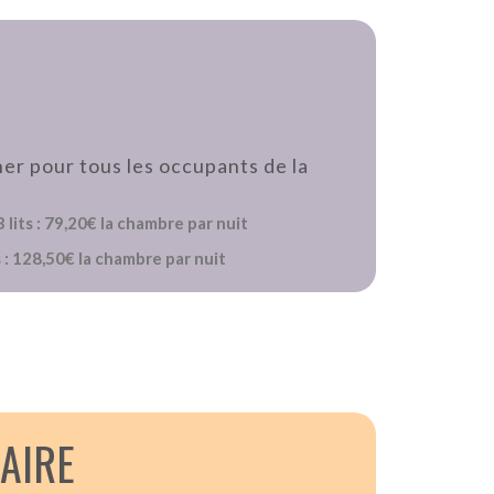
ner pour tous les occupants de la
 lits : 79,20€ la chambre par nuit
 : 128
,50€ la chambre par nuit
LAIRE