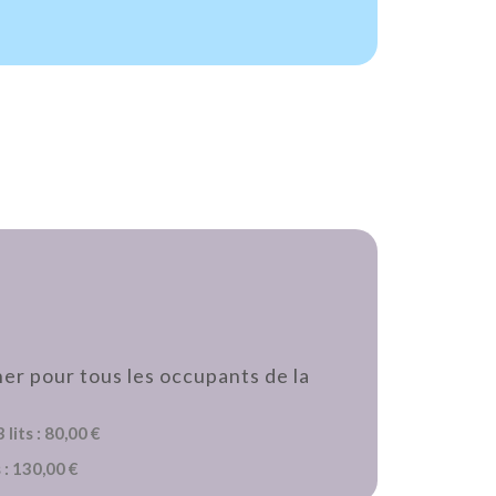
ner pour tous les occupants de la
lits : 80,00 €
 : 130,00 €