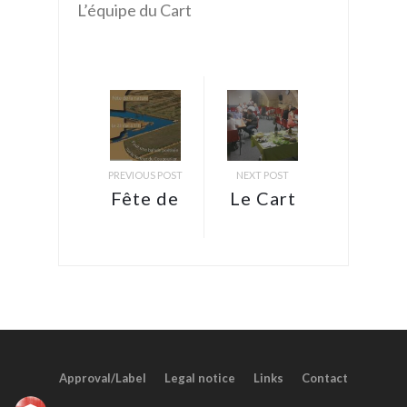
L’équipe du Cart
PREVIOUS POST
NEXT POST
Fête de
Le Cart
la
s’est
Nature
engagé
au
contre
Cougourlier,
le
samedi
gaspillage
23 mai
alimentaire
Approval/Label
Legal notice
Links
Contact