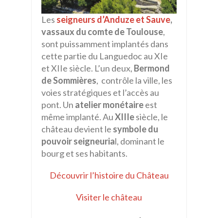
Les
seigneurs d’Anduze et Sauve
,
vassaux du comte de Toulouse
,
sont puissamment implantés dans
cette partie du Languedoc au XIe
et XIIe siècle. L’un deux,
Bermond
de Sommières
, contrôle la ville, les
voies stratégiques et l’accès au
pont. Un
atelier monétaire
est
même implanté. Au
XIIIe
siècle, le
château devient le
symbole du
pouvoir seigneuria
l, dominant le
bourg et ses habitants.
Découvrir l’histoire du Château
Visiter le château