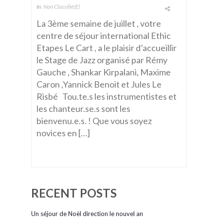
In
Non Classifié(e)
La 3ème semaine de juillet , votre
centre de séjour international Ethic
Etapes Le Cart , a le plaisir d’accueillir
le Stage de Jazz organisé par Rémy
Gauche , Shankar Kirpalani, Maxime
Caron ,Yannick Benoit et Jules Le
Risbé Tou.te.s les instrumentistes et
les chanteur.se.s sont les
bienvenu.e.s. ! Que vous soyez
novices en […]
RECENT POSTS
Un séjour de Noël direction le nouvel an