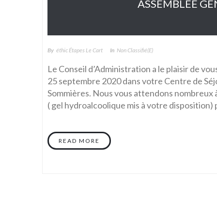
ASSEMBLÉE GÉN
By
Éthic Étapes Le Cart
In
Non Classifié(e)
Le Conseil d’Administration a le plaisir de vou
25 septembre 2020 dans votre Centre de Sé
Sommières. Nous vous attendons nombreux à p
( gel hydroalcoolique mis à votre disposition)
READ MORE