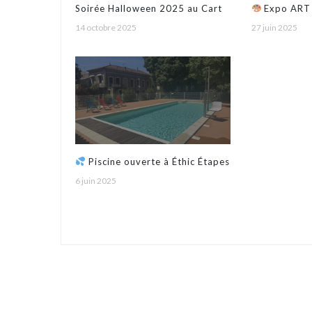
Soirée Halloween 2025 au Cart
Expo ART 
14 octobre 2025
27 juin 2025
et Peinture 
Sommières
Piscine ouverte à Éthic Étapes
6 juin 2025
Le Cart : plongez dans un été
rafraîchissant à Sommières !