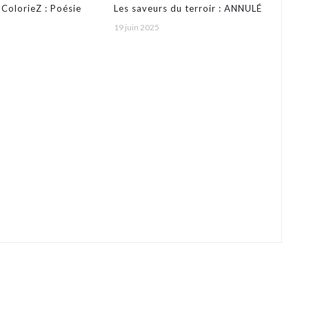
ColorieZ : Poésie
Les saveurs du terroir : ANNULÉ
19 juin 2025
à 4 mains à