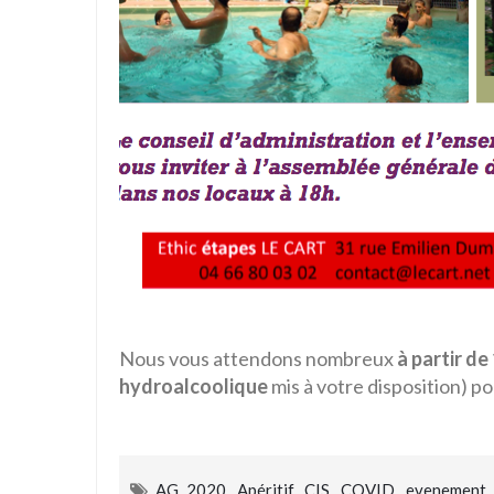
Nous vous attendons nombreux
à partir de
hydroalcoolique
mis à votre disposition) p
AG 2020
,
Apéritif
,
CIS
,
COVID
,
evenement