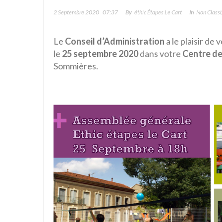
2 Septembre 2020
07:37
By
Éthic Étapes Le Cart
In
Non Classif
Le
Conseil d’Administration
a le plaisir de
le
25 septembre 2020
dans votre
Centre de
Sommières.