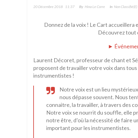
20 Décembre 2018
11:37
By
Hina Le Corre
In
Non Classifié(e)
Donnez de la voix ! Le Cart accueillera
Découvrez tout d
► Événemen
Laurent Décoret, professeur de chant et S
proposent de travailler votre voix dans tous 
instrumentistes !
Notre voix est un lieu mystérieux
nous dépasse souvent. Nous tent
connaitre, la travailler, à travers des 
Notre voix se nourrit du souffle, elle 
notre être, d’où la nécessité de faire u
important pour les instrumentistes.