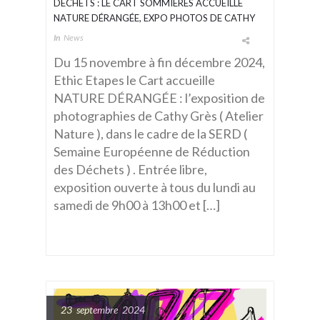
DÉCHETS : LE CART SOMMIÈRES ACCUEILLE
NATURE DÉRANGÉE, EXPO PHOTOS DE CATHY
GRÈS
In
News
Du 15 novembre à fin décembre 2024,
Ethic Etapes le Cart accueille
NATURE DÉRANGÉE : l’exposition de
photographies de Cathy Grès ( Atelier
Nature ), dans le cadre de la SERD (
Semaine Européenne de Réduction
des Déchets ) . Entrée libre,
exposition ouverte à tous du lundi au
samedi de 9h00 à 13h00 et […]
23 septembre 2024