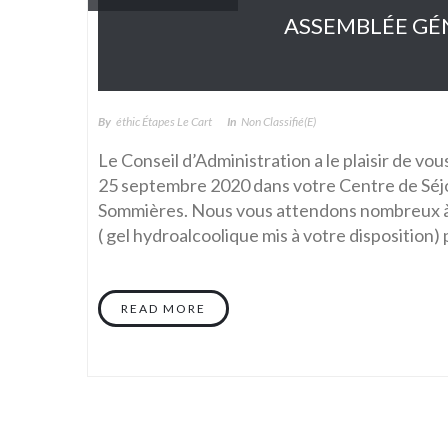
ASSEMBLÉE GÉN
By
Éthic Étapes Le Cart
In
Non Classifié(e)
Le Conseil d’Administration a le plaisir de vou
25 septembre 2020 dans votre Centre de Sé
Sommières. Nous vous attendons nombreux à p
( gel hydroalcoolique mis à votre disposition)
READ MORE