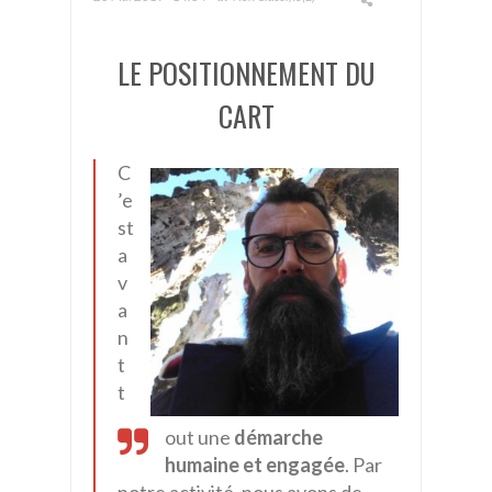
LE POSITIONNEMENT DU
CART
C
’e
st
a
v
a
n
t
t
out une
démarche
humaine et engagée
. Par