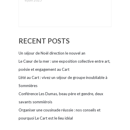
6 juin 2025
Étapes Le Cart : plongez
dans un été rafraîchissant
à Sommières !
RECENT POSTS
Un séjour de Noël direction le nouvel an
Le Cœur de la mer : une exposition collective entre art,
poésie et engagement au Cart
L’été au Cart : vivez un séjour de groupe inoubliable à
Sommières
Conférence Les Dumas, beau père et gendre, deux
savants sommiérois
Organiser une cousinade réussie : nos conseils et
pourquoi Le Cart est le lieu idéal