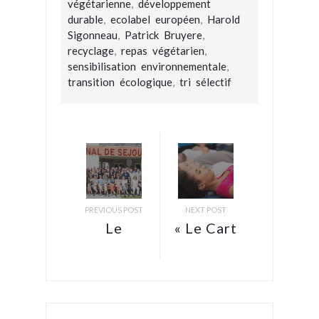
végétarienne
,
développement
durable
,
ecolabel européen
,
Harold
Sigonneau
,
Patrick Bruyere
,
recyclage
,
repas végétarien
,
sensibilisation environnementale
,
transition écologique
,
tri sélectif
PREVIOUS POST
NEXT POST
Le
« Le Cart
réseau
est un
Ethic
lieu de
Etapes :
Vie », le
missions,
témoignage