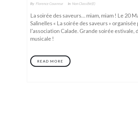
By
Florence Couvreur
In
Non Classifié(e)
La soirée des saveurs… miam, miam ! Le 20 M
Salinelles « La soirée des saveurs » organisée
l’association Calade. Grande soirée estivale, 
musicale !
READ MORE