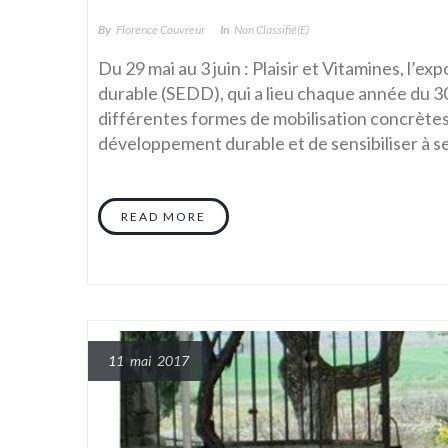
By
Florence Couvreur
In
Non Classifié(e)
Du 29 mai au 3 juin : Plaisir et Vitamines, l
durable (SEDD), qui a lieu chaque année du 30 m
différentes formes de mobilisation concrètes, 
développement durable et de sensibiliser à se
READ MORE
11 mai 2017