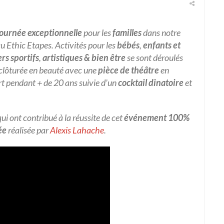
journée exceptionnelle
pour les
familles
dans notre
u Ethic Etapes. Activités pour les
bébés
,
enfants et
ers sportifs
,
artistiques
& bien être
se sont déroulés
t clôturée en beauté avec une
pièce de théâtre
en
art pendant + de 20 ans suivie d’un
cocktail dinatoire
et
ui ont contribué à la réussite de cet
événement 100%
ée
réalisée par
Alexis Lahache
.