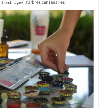
is
ombragée d’
arbres centenaires