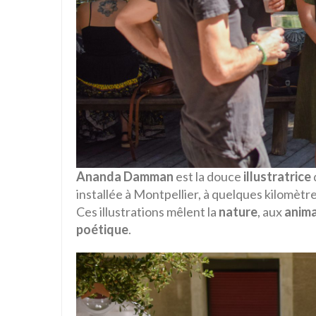
Ananda
Damman
est la douce
illustratrice
installée à Montpellier, à quelques kilomèt
Ces illustrations mêlent la
nature
, aux
anim
poétique
.