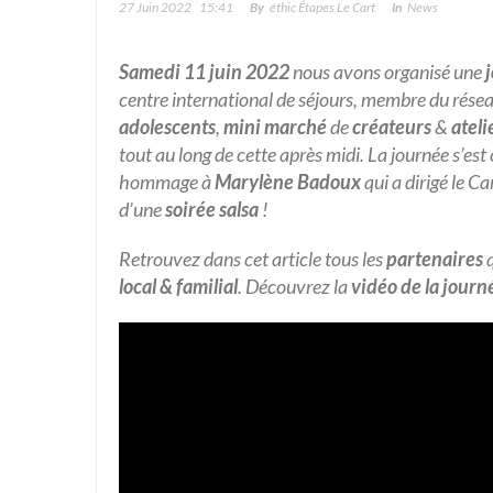
27 Juin 2022
15:41
By
Éthic Étapes Le Cart
In
News
Samedi 11 juin 2022
nous avons organisé une
centre international de séjours, membre du résea
adolescents
,
mini marché
de
créateurs
&
ateli
tout au long de cette après midi. La journée s’es
hommage à
Marylène Badoux
qui a dirigé le C
d’une
soirée salsa
!
Retrouvez dans cet article tous les
partenaires
q
local & familial
. Découvrez la
vidéo de la journ