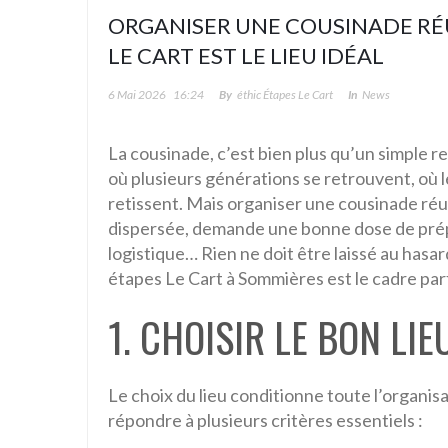
ORGANISER UNE COUSINADE RÉU
LE CART EST LE LIEU IDÉAL
6 Mai 2026
16:24
By
Éthic Étapes Le Cart
In
News
La cousinade, c’est bien plus qu’un simple r
où plusieurs générations se retrouvent, où l
retissent. Mais organiser une cousinade réus
dispersée, demande une bonne dose de prép
logistique… Rien ne doit être laissé au hasar
étapes Le Cart à Sommières est le cadre par
1. CHOISIR LE BON LIE
Le choix du lieu conditionne toute l’organis
répondre à plusieurs critères essentiels :