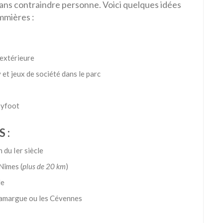
sans contraindre personne. Voici quelques idées
mmières :
 extérieure
et jeux de société dans le parc
byfoot
 :
 du Ier siècle
îmes (
plus de 20 km
)
le
 Camargue ou les Cévennes