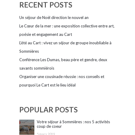
RECENT POSTS
Oppidum
en
Un séjour de Noël direction le nouvel an
Vaunage,
Le Cœur de la mer : une exposition collective entre art,
une
poésie et engagement au Cart
occupation
L’été au Cart : vivez un séjour de groupe inoubliable à
gallo
Sommières
romaine
Conférence Les Dumas, beau père et gendre, deux
savants sommiérois
Organiser une cousinade réussie : nos conseils et
pourquoi Le Cart est le lieu idéal
POPULAR POSTS
Votre séjour à Sommières : nos 5 activités
coup de coeur
5 mars 2019