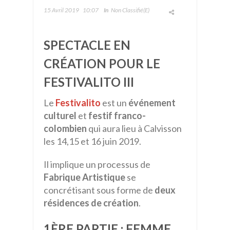
15 Avril 2019
10:07
In
Non Classifié(e)
SPECTACLE EN
CRÉATION POUR LE
FESTIVALITO III
Le
Festivalito
est un
événement
culturel
et
festif franco-
colombien
qui aura lieu à Calvisson
les 14,15 et 16 juin 2019.
Il implique un processus de
Fabrique Artistique
se
concrétisant sous forme de
deux
résidences de création
.
1ÈRE PARTIE : FEMME