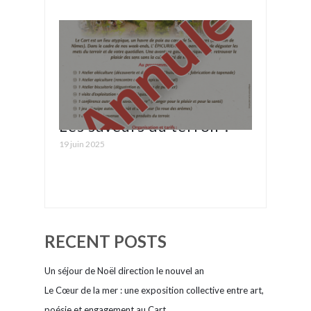
revitalisante avec le
Cart’À brunch « Healthy*
et Fraîcheur »
Les saveurs du terroir :
19 juin 2025
ANNULÉ
RECENT POSTS
Un séjour de Noël direction le nouvel an
Le Cœur de la mer : une exposition collective entre art,
poésie et engagement au Cart