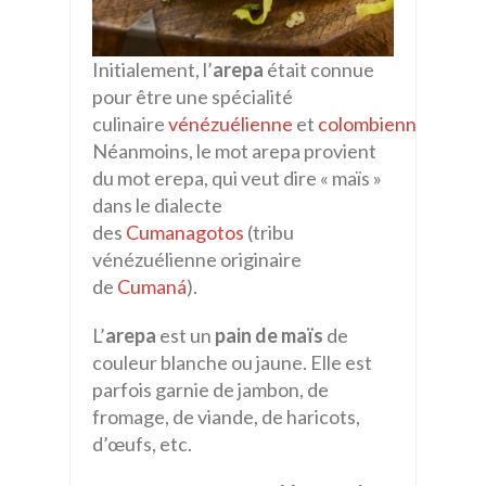
Initialement, l’
arepa
était connue
pour être une spécialité
culinaire
vénézuélienne
et
colombienne
.
Néanmoins, le mot arepa provient
du mot erepa, qui veut dire « maïs »
dans le dialecte
des
Cumanagotos
(tribu
vénézuélienne originaire
de
Cumaná
).
L’
arepa
est un
pain de maïs
de
couleur blanche ou jaune. Elle est
parfois garnie de jambon, de
fromage, de viande, de haricots,
d’œufs, etc.