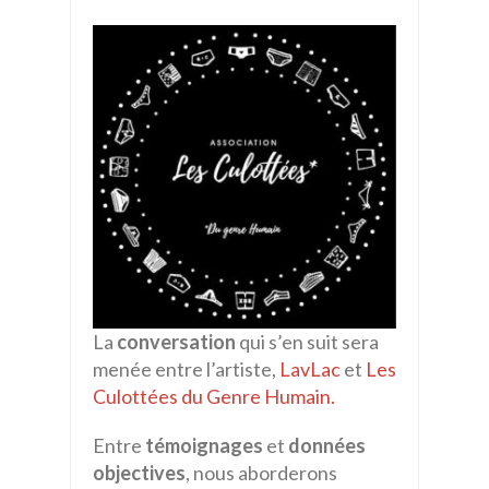
La
conversation
qui s’en suit sera
menée entre l’artiste,
LavLac
et
Les
Culottées du Genre Humain.
Entre
témoignages
et
données
objectives
, nous aborderons