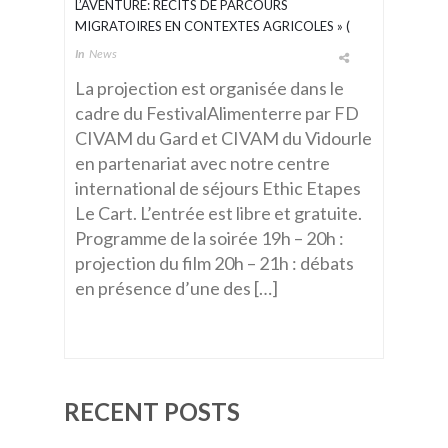
L’AVENTURE: RÉCITS DE PARCOURS
MIGRATOIRES EN CONTEXTES AGRICOLES » (
23/11/23 À 19H00 AU CART )
In
News
La projection est organisée dans le
cadre du FestivalAlimenterre par FD
CIVAM du Gard et CIVAM du Vidourle
en partenariat avec notre centre
international de séjours Ethic Etapes
Le Cart. L’entrée est libre et gratuite.
Programme de la soirée 19h – 20h :
projection du film 20h – 21h : débats
en présence d’une des […]
RECENT POSTS